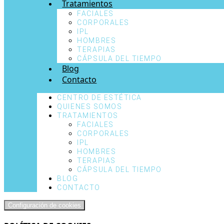
Tratamientos
FACIALES
CORPORALES
IPL
HOMBRES
TERAPIAS
CÁPSULA DEL TIEMPO
Blog
Contacto
CENTRO DE ESTÉTICA
QUIENES SOMOS
TRATAMIENTOS
FACIALES
CORPORALES
IPL
HOMBRES
TERAPIAS
CÁPSULA DEL TIEMPO
BLOG
CONTACTO
Configuración de cookies