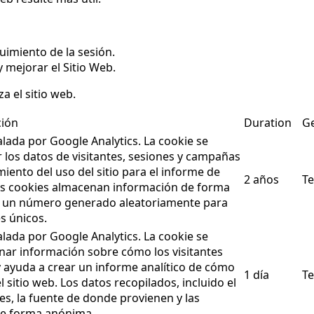
uimiento de la sesión.
 mejorar el Sitio Web.
a el sitio web.
ción
Duration
Ge
alada por Google Analytics. La cookie se
ar los datos de visitantes, sesiones y campañas
miento del uso del sitio para el informe de
2 años
Te
. Las cookies almacenan información de forma
 un número generado aleatoriamente para
es únicos.
alada por Google Analytics. La cookie se
enar información sobre cómo los visitantes
y ayuda a crear un informe analítico de cómo
1 día
Te
 sitio web. Los datos recopilados, incluido el
es, la fuente de donde provienen y las
de forma anónima.