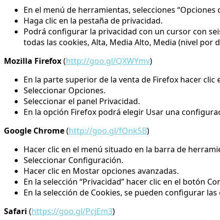
En el menú de herramientas, selecciones “Opciones d
Haga clic en la pestaña de privacidad.
Podrá configurar la privacidad con un cursor con sei
todas las cookies, Alta, Media Alto, Media (nivel por 
Mozilla Firefox
(
http://goo.gl/QXWYmv
)
En la parte superior de la venta de Firefox hacer cli
Seleccionar Opciones.
Seleccionar el panel Privacidad.
En la opción Firefox podrá elegir Usar una configura
Google Chrome
(
http://goo.gl/fQnkSB
)
Hacer clic en el menú situado en la barra de herrami
Seleccionar Configuración.
Hacer clic en Mostar opciones avanzadas.
En la selección “Privacidad” hacer clic en el botón C
En la selección de Cookies, se pueden configurar las
Safari
(
https://goo.gl/PcjEm3
)