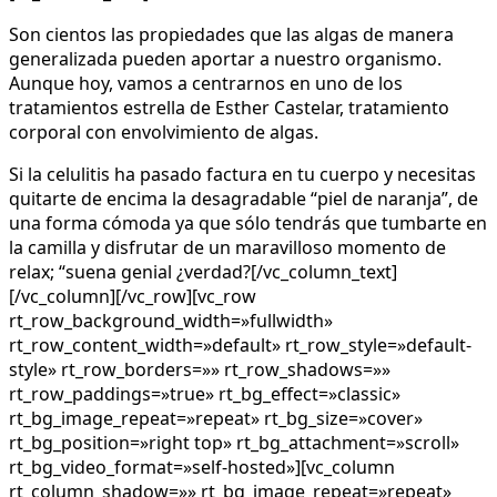
Son cientos las propiedades que las algas de manera
generalizada pueden aportar a nuestro organismo.
Aunque hoy, vamos a centrarnos en uno de los
tratamientos estrella de Esther Castelar, tratamiento
corporal con envolvimiento de algas.
Si la celulitis ha pasado factura en tu cuerpo y necesitas
quitarte de encima la desagradable “piel de naranja”, de
una forma cómoda ya que sólo tendrás que tumbarte en
la camilla y disfrutar de un maravilloso momento de
relax; “suena genial ¿verdad?[/vc_column_text]
[/vc_column][/vc_row][vc_row
rt_row_background_width=»fullwidth»
rt_row_content_width=»default» rt_row_style=»default-
style» rt_row_borders=»» rt_row_shadows=»»
rt_row_paddings=»true» rt_bg_effect=»classic»
rt_bg_image_repeat=»repeat» rt_bg_size=»cover»
rt_bg_position=»right top» rt_bg_attachment=»scroll»
rt_bg_video_format=»self-hosted»][vc_column
rt_column_shadow=»» rt_bg_image_repeat=»repeat»