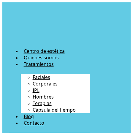
Ir
al
contenido
Centro de estética
Quienes somos
Tratamientos
Faciales
Corporales
IPL
Hombres
Terapias
Cápsula del tiempo
Blog
Contacto