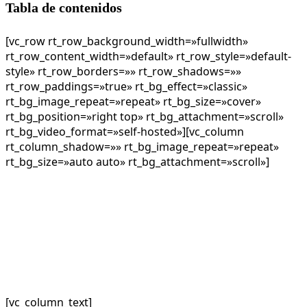
Tabla de contenidos
[vc_row rt_row_background_width=»fullwidth»
rt_row_content_width=»default» rt_row_style=»default-
style» rt_row_borders=»» rt_row_shadows=»»
rt_row_paddings=»true» rt_bg_effect=»classic»
rt_bg_image_repeat=»repeat» rt_bg_size=»cover»
rt_bg_position=»right top» rt_bg_attachment=»scroll»
rt_bg_video_format=»self-hosted»][vc_column
rt_column_shadow=»» rt_bg_image_repeat=»repeat»
rt_bg_size=»auto auto» rt_bg_attachment=»scroll»]
[vc_column_text]