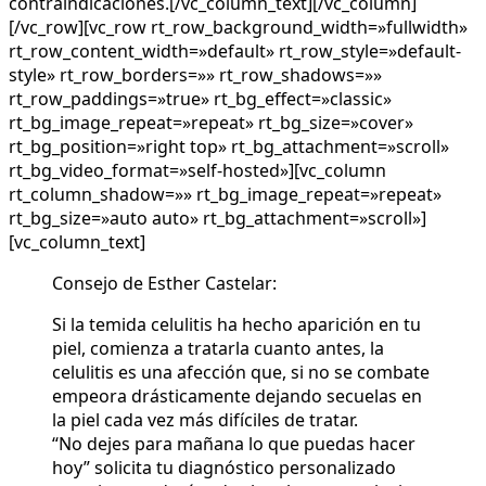
contraindicaciones.[/vc_column_text][/vc_column]
[/vc_row][vc_row rt_row_background_width=»fullwidth»
rt_row_content_width=»default» rt_row_style=»default-
style» rt_row_borders=»» rt_row_shadows=»»
rt_row_paddings=»true» rt_bg_effect=»classic»
rt_bg_image_repeat=»repeat» rt_bg_size=»cover»
rt_bg_position=»right top» rt_bg_attachment=»scroll»
rt_bg_video_format=»self-hosted»][vc_column
rt_column_shadow=»» rt_bg_image_repeat=»repeat»
rt_bg_size=»auto auto» rt_bg_attachment=»scroll»]
[vc_column_text]
Consejo de Esther Castelar:
Si la temida celulitis ha hecho aparición en tu
piel, comienza a tratarla cuanto antes, la
celulitis es una afección que, si no se combate
empeora drásticamente dejando secuelas en
la piel cada vez más difíciles de tratar.
“No dejes para mañana lo que puedas hacer
hoy” solicita tu diagnóstico personalizado