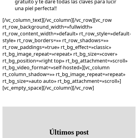
gratuito y te daré todas las claves para lucir
una piel perfecta!!
[/vc_column_text][/vc_column][/vc_row][vc_row
rt_row_background_width=»fullwidth»
rt_row_content_width=»default» rt_row_style=»default-
style» rt_row_borders=»» rt_row_shadows=»»
rt_row_paddings=»true» rt_bg_effect=»classic»
rt_bg_image_repeat=»repeat» rt_bg_size=»cover»
rt_bg_position=»right top» rt_bg_attachment=»scroll»
rt_bg_video_format=»self-hosted»][vc_column
rt_column_shadow=»» rt_bg_image_repeat=»repeat»
rt_bg_size=»auto auto» rt_bg_attachment=»scroll»]
[vc_empty_space][/vc_column][/vc_row]
Últimos post