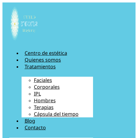
Ir
al
contenido
Centro de estética
Quienes somos
Tratamientos
Faciales
Corporales
IPL
Hombres
Terapias
Cápsula del tiempo
Blog
Contacto